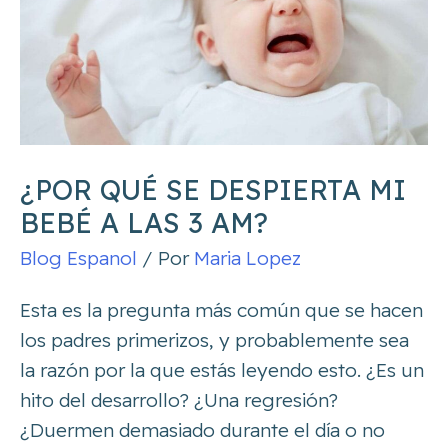
despierta
mi
bebé
a
las
3
¿POR QUÉ SE DESPIERTA MI
am?
BEBÉ A LAS 3 AM?
Blog Espanol
/ Por
Maria Lopez
Esta es la pregunta más común que se hacen
los padres primerizos, y probablemente sea
la razón por la que estás leyendo esto. ¿Es un
hito del desarrollo? ¿Una regresión?
¿Duermen demasiado durante el día o no