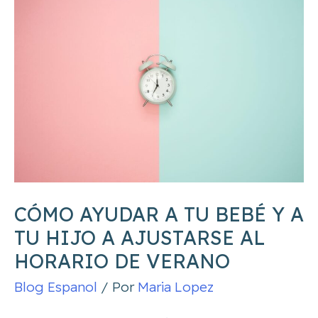
ayudar
a
tu
bebé
y
a
tu
hijo
a
CÓMO AYUDAR A TU BEBÉ Y A
ajustarse
al
TU HIJO A AJUSTARSE AL
horario
HORARIO DE VERANO
de
Blog Espanol
/ Por
Maria Lopez
verano