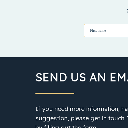
First name
SEND US AN EM
If you need more information, hav
suggestion, please get in touch.
by filling out the form.